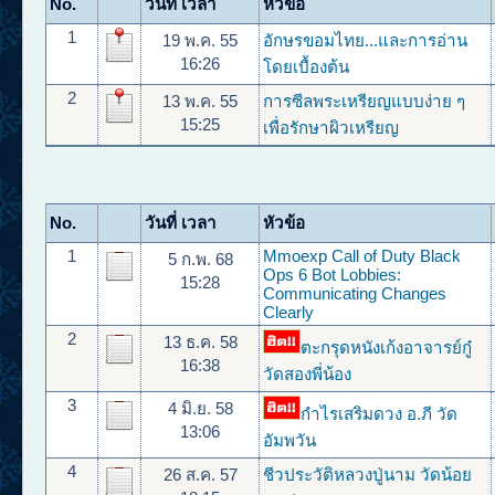
No.
วันที่ เวลา
หัวข้อ
1
19 พ.ค. 55
อักษรขอมไทย...และการอ่าน
16:26
โดยเบื้องต้น
2
13 พ.ค. 55
การซีลพระเหรียญแบบง่าย ๆ
15:25
เพื่อรักษาผิวเหรียญ
No.
วันที่ เวลา
หัวข้อ
1
Mmoexp Call of Duty Black
5 ก.พ. 68
Ops 6 Bot Lobbies:
15:28
Communicating Changes
Clearly
2
13 ธ.ค. 58
ตะกรุดหนังเก้งอาจารย์กู๋
16:38
วัดสองพี่น้อง
3
4 มิ.ย. 58
กำไรเสริมดวง อ.ภี วัด
13:06
อัมพวัน
4
26 ส.ค. 57
ชีวประวัติหลวงปู่นาม วัดน้อย