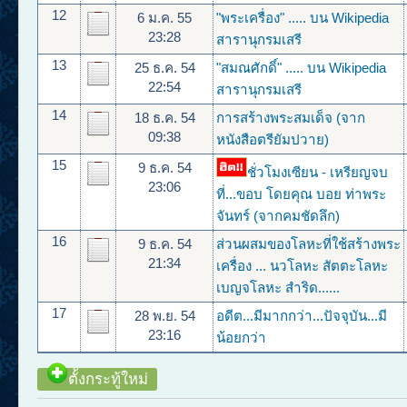
12
6 ม.ค. 55
"พระเครื่อง" ..... บน Wikipedia
23:28
สารานุกรมเสรี
13
25 ธ.ค. 54
"สมณศักดิ์" ..... บน Wikipedia
22:54
สารานุกรมเสรี
14
18 ธ.ค. 54
การสร้างพระสมเด็จ (จาก
09:38
หนังสือตรียัมปวาย)
15
9 ธ.ค. 54
ชั่วโมงเซียน - เหรียญจบ
23:06
ที่...ขอบ โดยคุณ บอย ท่าพระ
จันทร์ (จากคมชัดลึก)
16
9 ธ.ค. 54
ส่วนผสมของโลหะที่ใช้สร้างพระ
21:34
เครื่อง ... นวโลหะ สัตตะโลหะ
เบญจโลหะ สำริด......
17
28 พ.ย. 54
อดีต...มีมากกว่า...ปัจจุบัน...มี
23:16
น้อยกว่า
ตั้งกระทู้ใหม่