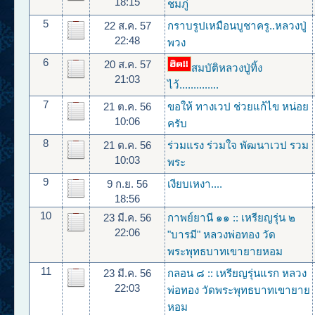
18:15
ชมภู่
5
22 ส.ค. 57
กราบรูปเหมือนบูชาครู..หลวงปู่
22:48
พวง
6
20 ส.ค. 57
สมบัติหลวงปู่ทิ้ง
21:03
ไว้..............
7
21 ต.ค. 56
ขอให้ ทางเวป ช่วยแก้ไข หน่อย
10:06
ครับ
8
21 ต.ค. 56
ร่วมแรง ร่วมใจ พัฒนาเวป รวม
10:03
พระ
9
9 ก.ย. 56
เงียบเหงา....
18:56
10
23 มี.ค. 56
กาพย์ยานี ๑๑ :: เหรียญรุ่น ๒
22:06
"บารมี" หลวงพ่อทอง วัด
พระพุทธบาทเขายายหอม
11
23 มี.ค. 56
กลอน ๘ :: เหรียญรุ่นแรก หลวง
22:03
พ่อทอง วัดพระพุทธบาทเขายาย
หอม