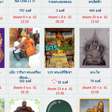
NA CHA LI TI
 นา
รวมพระดอทคอม
พรเลิศฟ้า
757 องค์
3 องค์
444 องค์
อัพเดท 8 ก.ค. 62
อัพเดท 1 มิ.ย. 62
อัพเดท 20 พ.ค. 62
62
12:24
08:29
13:54
ง
แม็ก วารินฯ พระเครื่อง
บวร พระแท้ให้เช่า
มกะโท
เมืองอ...
102 องค์
79 องค์
52 องค์
1
อัพเดท 4 พ.ย. 61
อัพเดท 20 ก.ย. 61
อัพเดท 23 ต.ค. 61
16:15
15:58
10:39