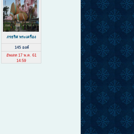
ภรธริศ พระเครื่อง
145 องค์
อัพเดท 17 พ.ค. 61
14:59