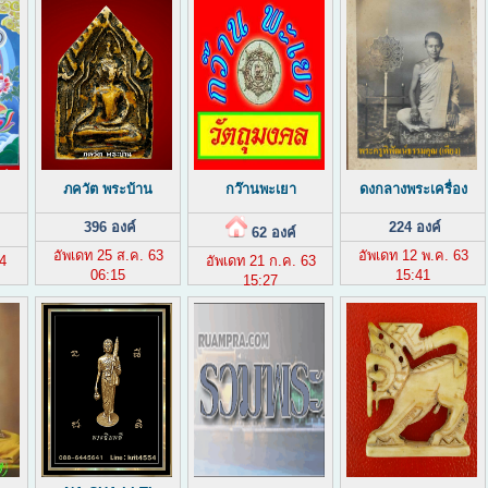
ภควัต พระบ้าน
กว๊านพะเยา
ดงกลางพระเครื่อง
396 องค์
224 องค์
62 องค์
อัพเดท 25 ส.ค. 63
อัพเดท 12 พ.ค. 63
4
อัพเดท 21 ก.ค. 63
06:15
15:41
15:27