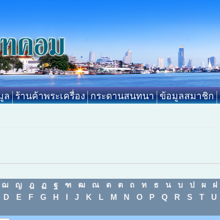
ูล
ร้านค้าพระเครื่อง
กระดานสนทนา
ข้อมูลสมาชิก
ฌ
ญ
ฎ
ฏ
ฐ
ฑ
ฒ
ณ
ด
ต
ถ
ท
ธ
น
บ
ป
ผ
ฝ
D
E
F
G
H
I
J
K
L
M
N
O
P
Q
R
S
T
U