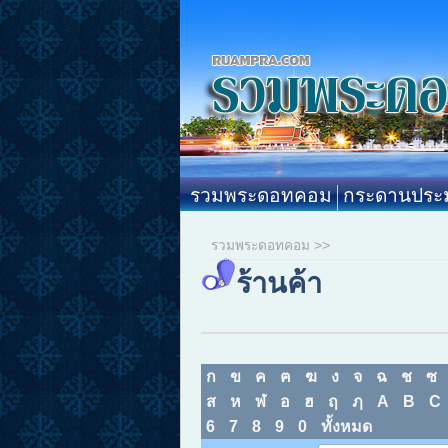
รวมพระดอทคอม
กระดานประม
รวมพระดอทคอม
>>
ร้านค้า
ก
ข
ค
ฅ
ฆ
ง
จ
ฉ
ช
ซ
ส
ห
ฬ
อ
ฮ
ฤ
ฦ
A
B
C
6
7
8
9
0
ทั้งหมด