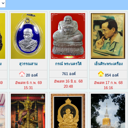
ง
สุวรรณสาม
กรณ์ พระนครใต้
เย็นศิระพระเครื่อง
761 องค์
20 องค์
854 องค์
อัพเดท 16 มิ.ย. 68
69
อัพเดท 6 ก.พ. 69
อัพเดท 17 ก.พ. 68
20:48
15:31
16:16