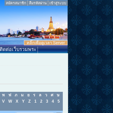
สมัครสมาชิก
ลืมรหัสผ่าน
เข้าสู่ระบบ
คลิ๊กเพื่อดูเวลา Server
ติดต่อเว็บรวมพระ
พ
ฟ
ภ
ม
ย
ร
ล
ว
ศ
ษ
V
W
X
Y
Z
1
2
3
4
5