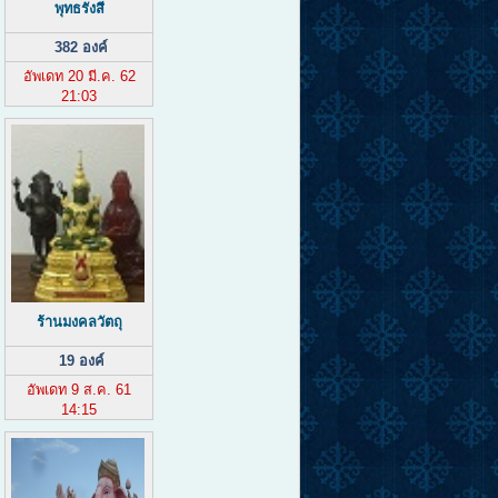
พุทธรังสี
382 องค์
อัพเดท 20 มี.ค. 62
21:03
ร้านมงคลวัตถุ
19 องค์
อัพเดท 9 ส.ค. 61
14:15