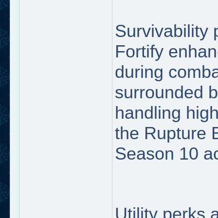
Survivability
Fortify enhan
during comba
surrounded b
handling high
the Rupture 
Season 10 act
Utility perks