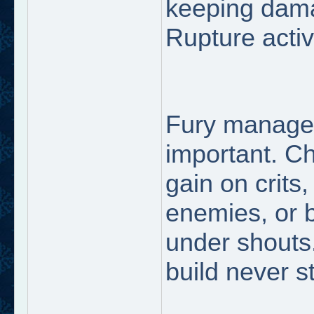
keeping dam
Rupture activ
Fury managem
important. C
gain on crits,
enemies, or 
under shouts
build never s