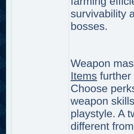
farming effic
survivability
bosses.
Weapon mast
Items
further
Choose perks
weapon skill
playstyle. A 
different fro