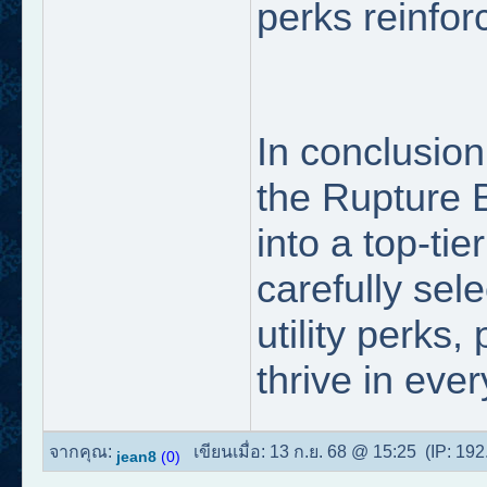
perks reinfor
In conclusion
the Rupture B
into a top-ti
carefully sel
utility perks,
thrive in eve
จากคุณ:
เขียนเมื่อ:
13 ก.ย. 68 @ 15:25
(IP:
192
jean8
(0)