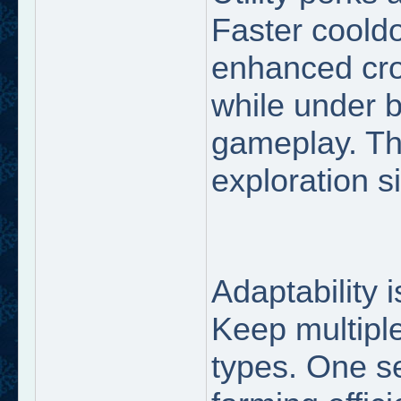
Faster coold
enhanced cro
while under 
gameplay. T
exploration si
Adaptability 
Keep multiple
types. One s