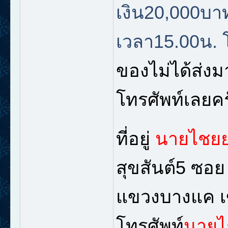
เงิน20,000บาท
เวลา15.00น.
ของไม่ได้ส่งม
โทรศัพท์เลยคร
ที่อยู่
นายไชยย
สุขสันต์5 ซอ
แขวงบางแค 
โทรศัพท์
นายไ