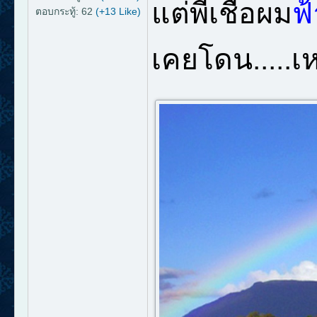
แต่พี่เชื่อผม
ฟ
ตอบกระทู้: 62
(+13 Like)
เคยโดน.....เ