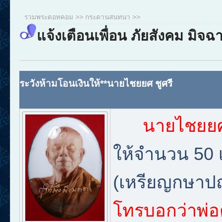
รวมพระดอทคอม
>>
กระดานสนทนา
>>
แจ้งเตือนเพื่อน ภัยสังคม มิจฉ
ระวังห้ามโอนเงินให้**นายไชยยศ ชูศรี
นายไชยยศ
ให้จำนวน 50 
(เหรียญกษาปณ
โทรบอกว่าพ่