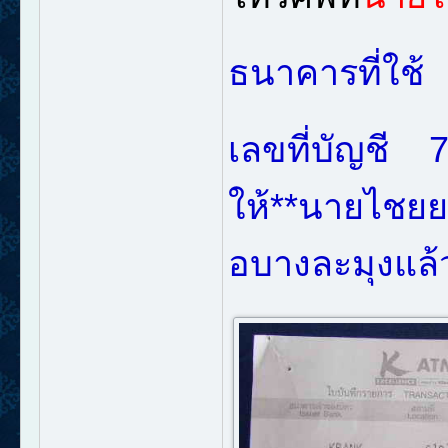
ธนาคารที่ใช
เลขที่บัญชี
ให้**นายไชยยศ
อบางละมุงแล้