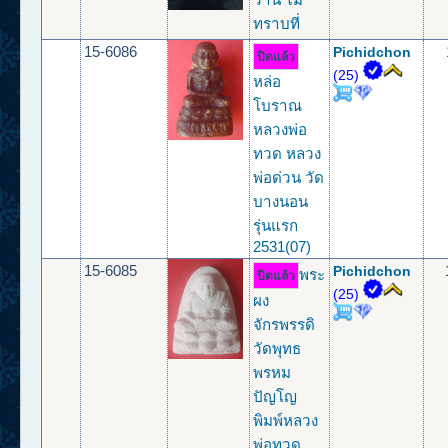
ทราบที่
15-6086
Pichidchon
ปิดแล้ว
(25)
หล่อ
โบราณ
หลวงพ่อ
ทวด หลวง
พ่อด่วน วัด
บางนอน
รุ่นแรก
2531(07)
15-6085
Pichidchon
พระ
ปิดแล้ว
(25)
ผง
จักรพรรดิ
วัดพุทธ
พรหม
ปัญโญ
พิมพ์หลวง
พ่อทวด