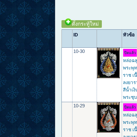
ตั้งกระทู้ใหม่
ID
หัวข้อ
10-30
ปิดแล้ว
หล่อฉล
พระพุท
ราช เนื
ลงยาร
สีน้ำเงิ
พระชุ
10-29
ปิดแล้ว
หล่อฉล
พระพุท
ราช เนื
ลงยาร