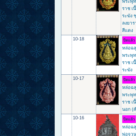
พระพุท
ราช เน
ระฆัง 
ลงยาร
สีแดง
10-18
ปิดแล้ว
หล่อฉล
พระพุท
ราช เน
ระฆัง
10-17
ปิดแล้ว
หล่อฉล
พระพุท
ราช เน
นอก (ส
10-16
ปิดแล้ว
หล่อฉล
พ่อจวน