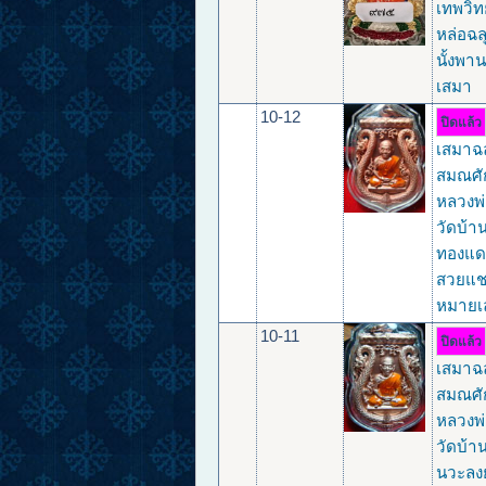
เทพวิ
หล่อฉลุ
นั้งพาน
เสมา
10-12
ปิดแล้ว
เสมาฉลุ
สมณศัก
หลวงพ
วัดบ้าน
ทองแด
สวยแช
หมายเ
10-11
ปิดแล้ว
เสมาฉลุ
สมณศัก
หลวงพ
วัดบ้าน
นวะลง