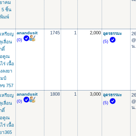
ทยาคม
 5 ชิ้น
พิมพ์
1745
1
2,000
anandusit
26
เหรียญ
อุดรธรรมะ
@
(0)
เลื่อน
(5)
น.
ดิ์
่อคูณ
ไร่ เนื้อ
งลงยา
มป์
ลข 757
1808
1
3,000
anandusit
26
เหรียญ
อุดรธรรมะ
@
(0)
เลื่อน
(5)
น.
ดิ์
่อคูณ
ไร่ เนื้อ
ยา365