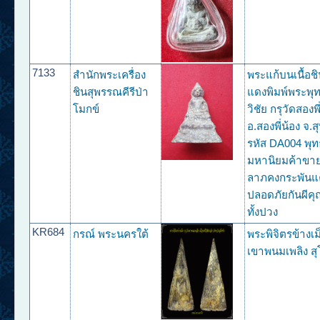
7133
สำนักพระเครื่อง
พระแก้บนเนื้อชิ
ชินสุพรรณคีรีป่า
แดงพิมพ์พระพ
โมกข์
วิชัย กรุวัดสองพี
อ.สองพี่น้อง จ.ส
รหัส DA004 พุ
มหานิยมค้าขาย
ลาภคงกระพันแ
ปลอดภัยกันผีค
ทั้งปวง
KR684
กรณ์ พระนครใต้
พระพิจิตรข้างเม
เขาพนมเพลิง สุ