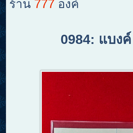
777
ร้าน
องค์
0984
:
แบงค์