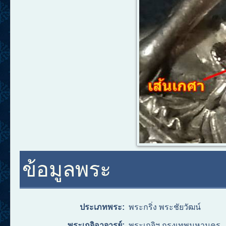
ข้อมูลพระ
ประเภทพระ:
พระกริ่ง พระชัยวัฒน์
พระเกจิอาจารย์:
พระเกจิฯ กรุงเทพมหานคร