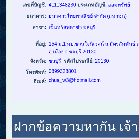
เลขที่บัญชี:
4111348230
ประเภทบัญชี:
ออมทรัพย์
ธนาคาร:
ธนาคารไทยพาณิชย์ จำกัด (มหาชน)
สาขา:
เซ็นทรัลพลาซ่า ชลบุรี
ที่อยู่:
154 ม.1 มบ.ชวนใจนิเวศน์ ถ.มิตรสัมพันธ์ ต
อ.เมือง จ.ชลบุรี 20130
จังหวัด:
ชลบุรี
รหัสไปรษณีย์:
20130
0899328801
โทรศัพท์:
chua_w3@hotmail.com
อีเมล์:
ฝากข้อความหากัน เจ้าข