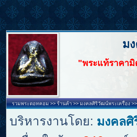
มง
"พระแท้ราคามิ
รวมพระดอทคอม
>>
ร้านค้า
>>
มงคลศิริวัฒน์พระเครื่อง
>
บริหารงานโดย:
มงคลศิร