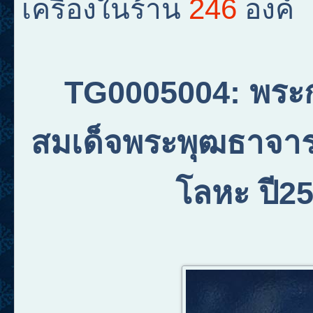
246
เครื่องในร้าน
องค์
TG0005004
:
พระก
สมเด็จพระพุฒธาจารย์
โลหะ ปี2