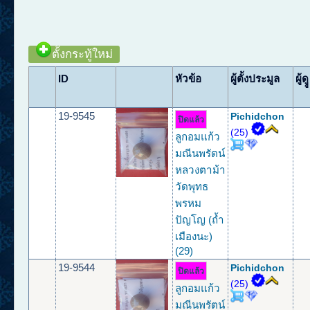
ตั้งกระทู้ใหม่
ID
หัวข้อ
ผู้ตั้งประมูล
ผู้ดูู
19-9545
Pichidchon
ปิดแล้ว
(25)
ลูกอมแก้ว
มณีนพรัตน์
หลวงตาม้า
วัดพุทธ
พรหม
ปัญโญ (ถ้ำ
เมืองนะ)
(29)
19-9544
Pichidchon
ปิดแล้ว
(25)
ลูกอมแก้ว
มณีนพรัตน์