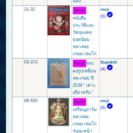
แดง
21-32
moji
ปิดแล้ว
(5)
หนังสือ
ประวัติและ
วัตถุมงคล
ยอดนิยม
หลวงพ่อ
เกษม เขมโก
03-373
Supakiti
พระ
ปิดแล้ว
(4)
ผงรูปเหมือน
ลพ.เกษม ปี
2538 " เคาะ
เดียวครับ "
08-559
moji
ปิดแล้ว
(5)
เหรียญอาร์ม
หลวงพ่อ
เกษม เขมโก
รุ่นนะหน้า