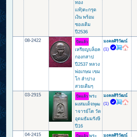
ทอง
แท้)ตะกรุด
เงิน พร้อม
ซองเดิม
ปี2536
08-2422
มงคลศิริวัฒน์
ปิดแล้ว
เหรียญบล็อค
(1)
กองกสาป
ปี2537 หลวง
พ่อเกษม เขม
โก ลำปาง
สวยเดิมๆ
03-2915
พระ
มงคลศิริวัฒน์
ปิดแล้ว
ผงสมเด็จพุฒ
(1)
าจารย์โต วัด
อุดมธัมมรังษี
ปี16
04-2415
พระ
มงคลศิริวัฒน์
ปิดแล้ว