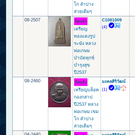
โก ลำปาง
สวยเดิมๆ
08-2507
C1081009
ปิดแล้ว
(4)
เหรียญ
ทองแดงรูป
ระฆัง หลวง
พ่อเกษม
บำบัดทุกข์
บำรุงสุข
ปี2537
08-2460
มงคลศิริวัฒน์
ปิดแล้ว
เหรียญบล็อค
(1)
กองกสาป
ปี2537 หลวง
พ่อเกษม เขม
โก ลำปาง
สวยเดิมๆ
04-2440