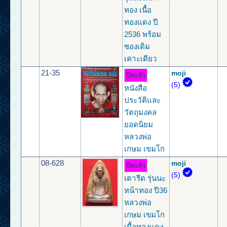
ทอง เนื้อ
ทองแดง ปี
2536 พร้อม
ซองเดิม
เคาะเดียว
21-35
moji
ปิดแล้ว
(5)
หนังสือ
ประวัติและ
วัตถุมงคล
ยอดนิยม
หลวงพ่อ
เกษม เขมโก
08-628
moji
ปิดแล้ว
(5)
เตารีด รุ่นนะ
หน้าทอง ปี36
หลวงพ่อ
เกษม เขมโก
เนื้อทองแดง