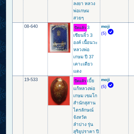
ลงยา หลวง
พ่อเกษม
สวยๆ
08-640
moji
3
ปิดแล้ว
(5)
เซียนจิ๋ว 3
องค์ เนื้อนวะ
หลวงพ่อ
เกษม ปี 37
เคาะเดียว
แดง
19-533
moji
เบี้ย
ปิดแล้ว
(5)
แก้หลวงพ่อ
เกษม เขมโก
สำนักสุสาน
ไตรลักษณ์
จังหวัด
ลำปาง รุ่น
สุริยุปราคา ปี