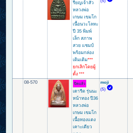
(5)
รียญเจ้าสัว
หลวงพ่อ
เกษม เขมโก
เนื้อนวะโลหะ
ปี 35 พิมพ์
เล็ก สภาพ
สวย แชมป์
พร้อมกล่อง
เดิมเดิม
***
ยกเลิกโดยผู้
ตั้ง ***
08-570
moji
ปิดแล้ว
(5)
เตารีด รุ่นนะ
หน้าทอง ปี36
หลวงพ่อ
เกษม เขมโก
เนื้อทองแดง
เคาะเดียว