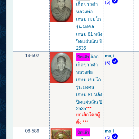
(5)
เก็ตขาวดำ
หลวงพ่อ
เกษม เขมโก
รุ่น มงคล
เกษม 81 หลัง
ปิดแผ่นเงิน ปี
2535
19-502
moji
ล็อก
ปิดแล้ว
(5)
เก็ตขาวดำ
หลวงพ่อ
เกษม เขมโก
รุ่น มงคล
เกษม 81 หลัง
ปิดแผ่นเงิน ปี
2535
***
ยกเลิกโดยผู้
ตั้ง ***
08-586
moji
ปิดแล้ว
(5)