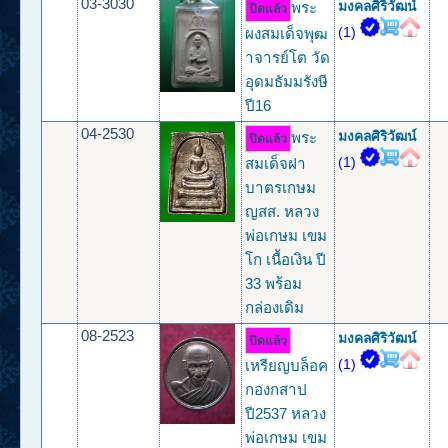
03-3030
พระ
มงคลศิริวัฒน์
ปิดแล้ว
ผงสมเด็จพุฒ
(1)
าจารย์โต วัด
อุดมธัมมรังษี
ปี16
04-2530
พระ
มงคลศิริวัฒน์
ปิดแล้ว
สมเด็จฝา
(1)
บาตรเกษม
ญสส. หลวง
พ่อเกษม เขม
โก เนื้อเงิน ปี
33 พร้อม
กล่องเดิม
08-2523
มงคลศิริวัฒน์
ปิดแล้ว
เหรียญบล็อค
(1)
กองกสาป
ปี2537 หลวง
พ่อเกษม เขม