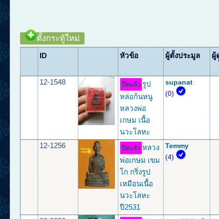
ตั้งกระทู้ใหม่
ID
หัวข้อ
ผู้ตั้งประมูล
ผู้ด
12-1548
supanat
รูป
ปิดแล้ว
(0)
หล่อก้นหนู
หลวงพ่อ
เกษม เนื้อ
นวะโลหะ
12-1256
Temmy
หลวง
ปิดแล้ว
(4)
พ่อเกษม เขม
โก กริ่งรูป
เหมือนเนื้อ
นวะโลหะ
ปี2531