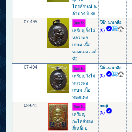
ไตรลักษณ์ จ.
ลำปาง ปี 38
07-495
โจ๊ก-นาเกลือ
ปิดแล้ว
เหรียญกิ่งไผ่
(0)
หลวงพ่อ
เกษม เนื้อ
ทองแดง องค์
ที่2
07-494
โจ๊ก-นาเกลือ
ปิดแล้ว
เหรียญกิ่งไผ่
(0)
หลวงพ่อ
เกษม เนื้อ
ทองแดง
08-641
moji
ปิดแล้ว
(5)
เหรียญ
กะไหล่ทอง
สี่เหลี่ยม