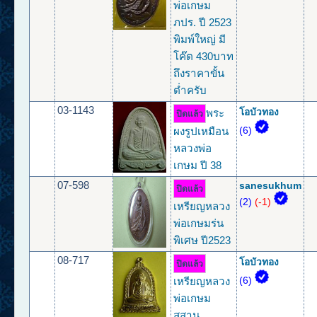
พ่อเกษม
ภปร. ปี 2523
พิมพ์ใหญ่ มี
โค๊ต 430บาท
ถึงราคาขั้น
ต่ำครับ
03-1143
พระ
โอบัวทอง
ปิดแล้ว
ผงรูปเหมือน
(6)
หลวงพ่อ
เกษม ปี 38
07-598
sanesukhum
ปิดแล้ว
(2)
(-1)
เหรียญหลวง
พ่อเกษมร่น
พิเศษ ปี2523
08-717
โอบัวทอง
ปิดแล้ว
เหรียญหลวง
(6)
พ่อเกษม
สุสาน