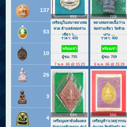
137
552
709
เหรียญใบเสมาหลวงพ่อ
หลวงพ่อทวดเนื้อว่าน
ทวด ด้านหลังพ่อท่าน
พ่อท่านเขียว วัดห้วย
53
เขียว ว...
เงาะ ...
ราคา: 400
ราคา: 400
พร้อมเช่า
พร้อมเช่า
10
ผู้ชม: 755
ผู้ชม: 709
7 พ.ค. 66 @ 15:23
6 พ.ค. 66 @ 15:29
26
3
604
566
4
เหรียญมหายันต์มงคล
เหรียญท้าวเวสสุวรรณ
จักรวาลฟ้าครอบ รุ่น3
รุ่นแรก พิมพ์2หน้า รุ่น