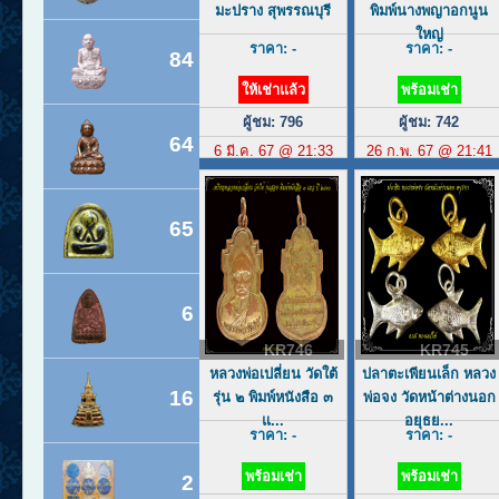
มะปราง สุพรรณบุรี
พิมพ์นางพญาอกนูน
ใหญ่
ราคา: -
ราคา: -
84
ให้เช่าแล้ว
พร้อมเช่า
ผู้ชม: 796
ผู้ชม: 742
64
6 มี.ค. 67 @ 21:33
26 ก.พ. 67 @ 21:41
65
6
KR746
KR745
หลวงพ่อเปลี่ยน วัดใต้
ปลาตะเพียนเล็ก หลวง
16
รุ่น ๒ พิมพ์หนังสือ ๓
พ่อจง วัดหน้าต่างนอก
แ...
อยุธย...
ราคา: -
ราคา: -
พร้อมเช่า
พร้อมเช่า
2