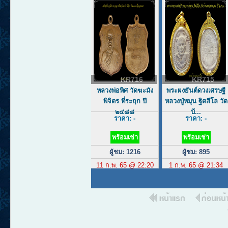
KR716
KR715
หลวงพ่อพิศ วัดฆะมัง
พระผงยันต์ดวงเศรษฐี
พิจิตร ที่ระฤก ปี
หลวงปู่หมุน ฐิตสีโล วัด
๒๔๘๘
บ้...
ราคา: -
ราคา: -
พร้อมเช่า
พร้อมเช่า
ผู้ชม: 1216
ผู้ชม: 895
11 ก.พ. 65 @ 22:20
1 ก.พ. 65 @ 21:34