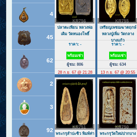
4
KR756
KR755
ปลาตะเพียน หลวงพ่อ
เหรียญเพชฌฆาตฤกษ์
เดิม วัดหนองโพธิ์
หลวงปู่เพิ่ม วัดกลาง
45
บางแก้ว
ราคา: -
ราคา: -
พร้อมเช่า
พร้อมเช่า
62
ผู้ชม: 806
ผู้ชม: 634
28 ก.ย. 67 @ 21:28
13 ก.ย. 67 @ 20:55
2
3
KR751
KR750
92
พระกรุสำปะซิว พิมพ์ท่า
พระกรุวัดใหม่ปากบาง