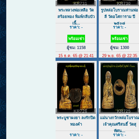
KR731
KR730
พระหลวงพ่อเหลือ วัด
รูปหล่อโบราณท่านพ่อ
สร้อยทอง พิมพ์กลีบบัว
ลี วัดอโศการาม ปี
เนื้...
๒๕๐๘
ราคา: -
ราคา: -
พร้อมเช่า
พร้อมเช่า
ผู้ชม: 1158
ผู้ชม: 1300
15 ธ.ค. 65 @ 21:41
29 พ.ย. 65 @ 22:35
KR726
KR725
พระบูชาผงยา ลงรักปิด
แม่นางกวักหล่อโบรา
ทองคำ
เจ้าคุณศรีสนธิ์ วัดสุ
ทัศน...
ราคา: -
ราคา: -