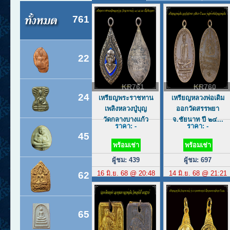
761
22
KR761
KR760
24
เหรียญพระราชทาน
เหรียญหลวงพ่อเดิม
เพลิงหลวงปู่บุญ
ออกวัดสรรพยา
วัดกลางบางแก้ว
จ.ชัยนาท ปี ๒๔...
ราคา: -
ราคา: -
45
พร้อมเช่า
พร้อมเช่า
ผู้ชม: 439
ผู้ชม: 697
16 มิ.ย. 68 @ 20:48
14 มิ.ย. 68 @ 21:21
62
65