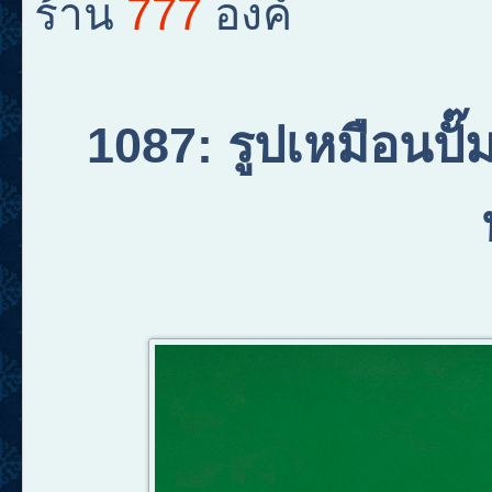
777
ร้าน
องค์
1087
:
รูปเหมือนปั