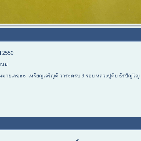
ปี 2550
พนม
ินหมายเลข๑๐ เหรียญเจริญดี วาระครบ 9 รอบ หลวงปู่คีบ ธีรปัญโญ