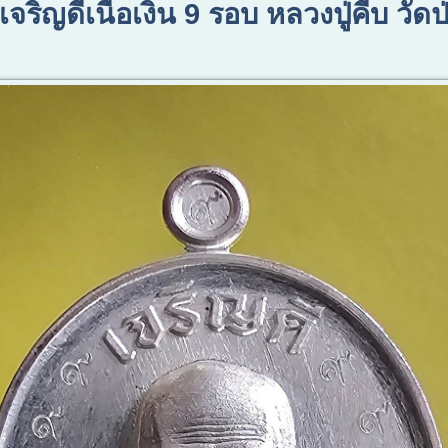
เจริญดีเนื้อเงิน 9 รอบ หลวงปู่คีบ วั