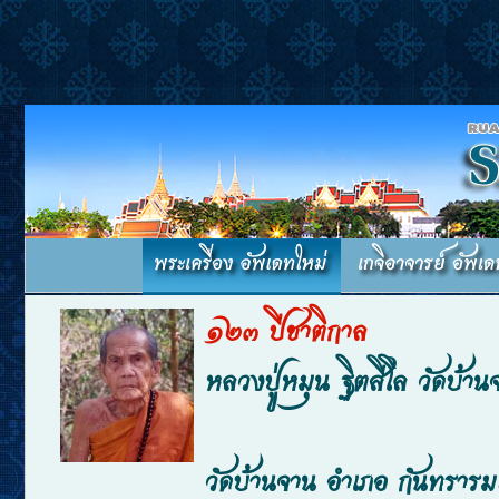
๑๒๓ ปีชาติกาล
หลวงปู่หมุน ฐิตสีโล วัดบ้
วัดบ้านจาน อำเภอ กันทรารม