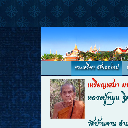
เหรียญเสมา มห
หลวงปู่หมุน ฐ
วัดบ้านจาน อำ