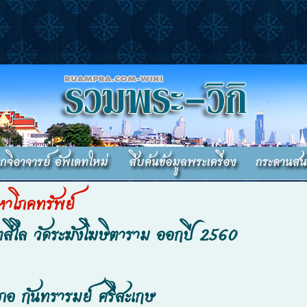
าโภคทรัพย์
ิตสีโล วัดระฆังโฆษิตาราม ออกปี 2560
เภอ กันทรารมย์ ศรีสะเกษ