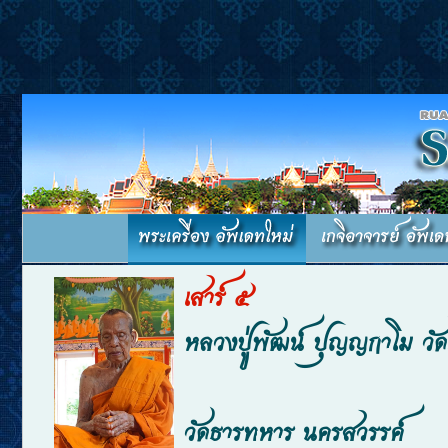
เสาร์ ๕
หลวงปู่พัฒน์ ปุญญกาโม ว
วัดธารทหาร นครสวรรค์