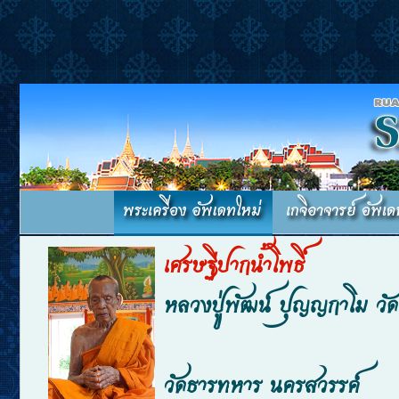
เศรษฐีปากน้ำโพธิ์
หลวงปู่พัฒน์ ปุญญกาโม ว
วัดธารทหาร นครสวรรค์