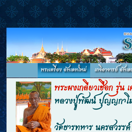
พระผงเกลียวเชือก รุ่น เ
หลวงปู่พัฒน์ ปุญญกาโ
วัดธารทหาร นครสวรรค์