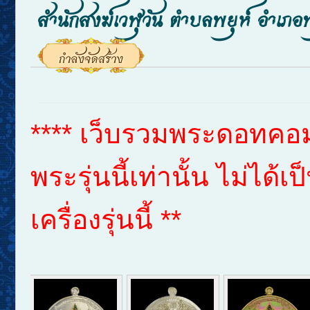
สำนักสงฆ์เวฬุวัน ตำบลพยุห์ อำเภอพ
**** เว็บรวมพระดอทคอม 
พระรุ่นนี้เท่านั้น ไม่ได
เครื่องรุ่นนี้ **