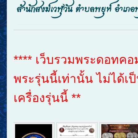
สำนักสงฆ์เวฬุวัน ตำบลพยุห์ อำเภอพ
**** เว็บรวมพระดอทคอม 
พระรุ่นนี้เท่านั้น ไม่ได
เครื่องรุ่นนี้ **