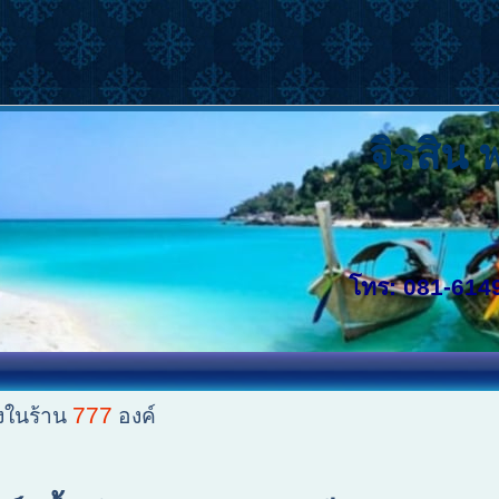
จิรสิน 
โทร: 081-614
777
งในร้าน
องค์