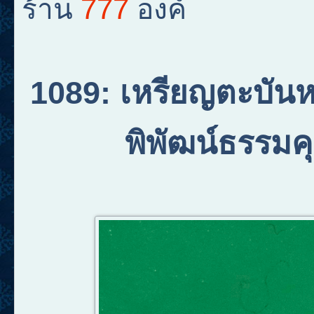
777
ร้าน
องค์
1089
:
เหรียญตะบันห
พิพัฒน์ธรรมค